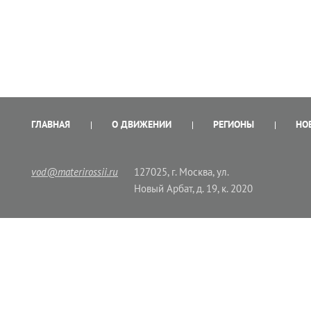
ГЛАВНАЯ
О ДВИЖЕНИИ
РЕГИОНЫ
НО
vod@materirossii.ru
127025, г. Москва, ул.
Новый Арбат, д. 19, к. 2020