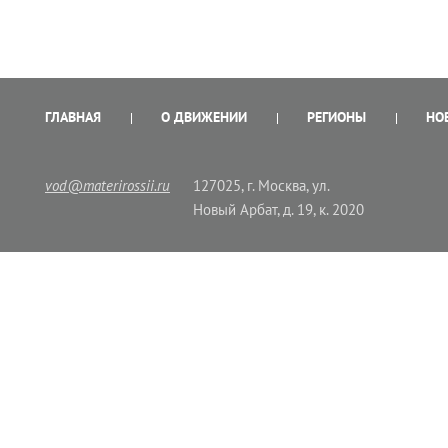
ГЛАВНАЯ
О ДВИЖЕНИИ
РЕГИОНЫ
НО
vod@materirossii.ru
127025, г. Москва, ул.
Новый Арбат, д. 19, к. 2020