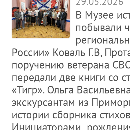
29.05.2026
В Музее ис
побывали ч
региональн
России» Коваль Г.В, Прот
поручению ветерана СВО
передали две книги со с
«Тигр». Ольга Васильевн
экскурсантам из Приморь
истории сборника стихов
Инициаторами рожден