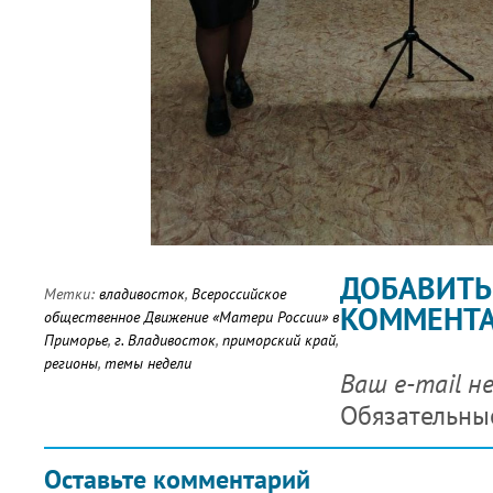
ДОБАВИТЬ
Метки:
владивосток
,
Всероссийское
КОММЕНТ
общественное Движение «Матери России» в
Приморье
,
г. Владивосток
,
приморский край
,
регионы
,
темы недели
Ваш e-mail н
Обязательны
Оставьте комментарий