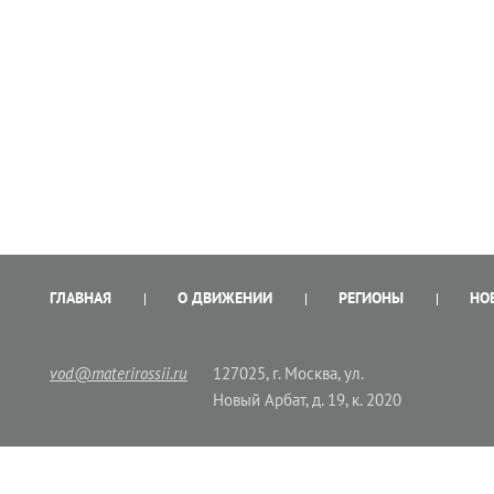
ГЛАВНАЯ
О ДВИЖЕНИИ
РЕГИОНЫ
НО
vod@materirossii.ru
127025, г. Москва, ул.
Новый Арбат, д. 19, к. 2020