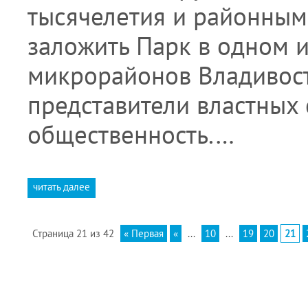
тысячелетия и районны
заложить Парк в одном 
микрорайонов Владивост
представители властных 
общественность.…
читать далее
Страница 21 из 42
« Первая
«
...
10
...
19
20
21