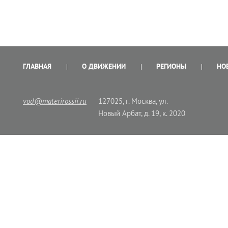
ГЛАВНАЯ
О ДВИЖЕНИИ
РЕГИОНЫ
НО
vod@materirossii.ru
127025, г. Москва, ул.
Новый Арбат, д. 19, к. 2020