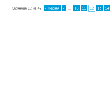
Страница 12 из 42
« Первая
«
...
10
11
12
13
14