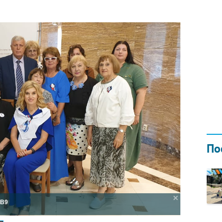
Н ГОДОМ
И
02.0
По
9B9