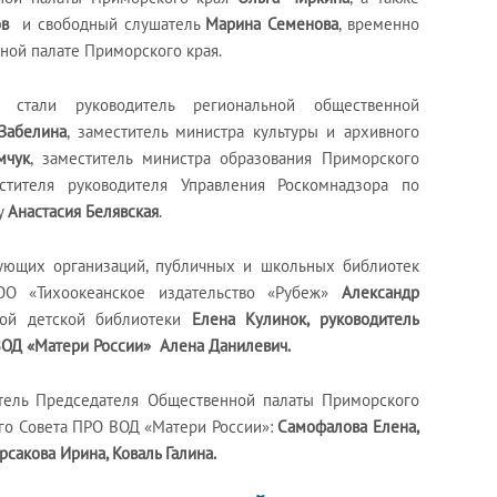
ов
и свободный слушатель
Марина Семенова
, временно
ной палате Приморского края.
 стали руководитель региональной общественной
Забелина
, заместитель министра культуры и архивного
мчук
, заместитель министра образования Приморского
естителя руководителя Управления Роскомнадзора по
у
Анастасия Белявская
.
гующих организаций, публичных и школьных библиотек
ОО «Тихоокеанское издательство «Рубеж»
Александр
вой детской библиотеки
Елена Кулинок, руководитель
ВОД «Матери России» Алена Данилевич.
итель Председателя Общественной палаты Приморского
го Совета ПРО ВОД «Матери России»:
Самофалова Елена,
рсакова Ирина, Коваль Галина.