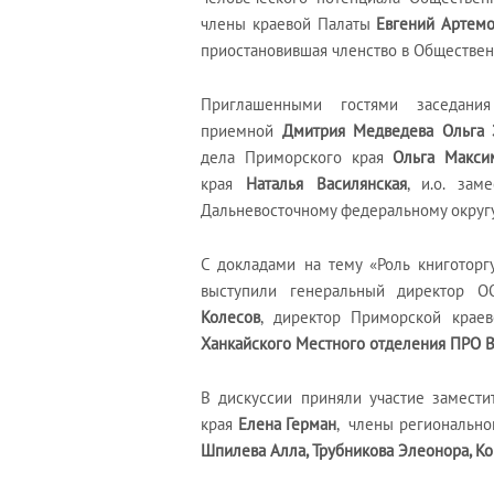
члены краевой Палаты
Евгений Артем
приостановившая членство в Обществен
Приглашенными гостями заседания
приемной
Дмитрия Медведева Ольга 
дела Приморского края
Ольга Макси
края
Наталья Василянская
, и.о. зам
Дальневосточному федеральному округ
С докладами на тему «Роль книготор
выступили генеральный директор О
Колесов
, директор Приморской крае
Ханкайского Местного отделения ПРО 
В дискуссии приняли участие замест
края
Елена Герман
, члены регионально
Шпилева Алла, Трубникова Элеонора, Ко