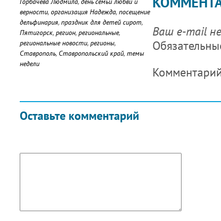
КОММЕНТ
Горбачева Людмила
,
день семьи любви и
верности
,
организация Надежда
,
посещение
дельфинария
,
праздник для детей сирот
,
Ваш e-mail н
Пятигорск
,
регион
,
региональные
,
Обязательны
региональные новости
,
регионы
,
Ставрополь
,
Ставропольский край
,
темы
недели
Комментари
Оставьте комментарий