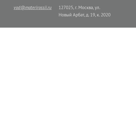
vod@materirossii.ru
127025, г. Москва, ул.
Новый Арбат, д. 19, к. 2020