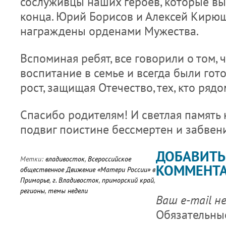
сослуживцы наших героев, которые вы
конца. Юрий Борисов и Алексей Кирю
награждены орденами Мужества.
Вспоминая ребят, все говорили о том, 
воспитание в семье и всегда были гот
рост, защищая Отечество, тех, кто ряд
Спасибо родителям! И светлая память 
подвиг поистине бессмертен и забвен
ДОБАВИТЬ
Метки:
владивосток
,
Всероссийское
КОММЕНТ
общественное Движение «Матери России» в
Приморье
,
г. Владивосток
,
приморский край
,
регионы
,
темы недели
Ваш e-mail н
Обязательны