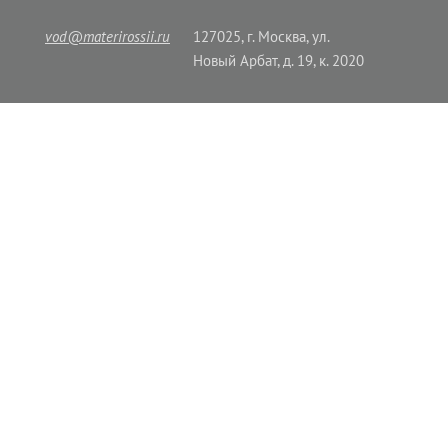
vod@materirossii.ru
127025, г. Москва, ул.
Новый Арбат, д. 19, к. 2020