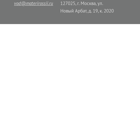
vod@materirossii.ru
127025, г. Москва, ул.
Новый Арбат, д. 19, к. 2020