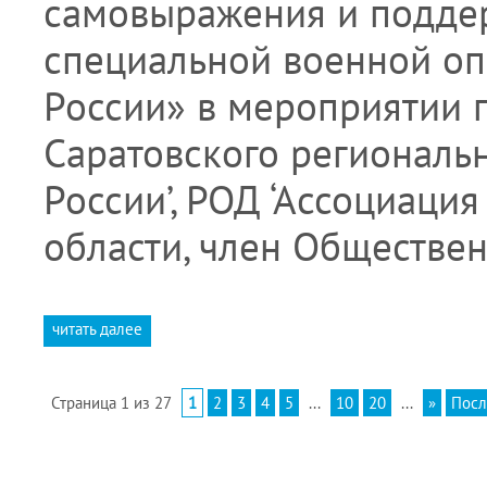
самовыражения и подде
специальной военной оп
России» в мероприятии 
Саратовского региональ
России’, РОД ‘Ассоциаци
области, член Обществе
читать далее
Страница 1 из 27
1
2
3
4
5
...
10
20
...
»
Посл