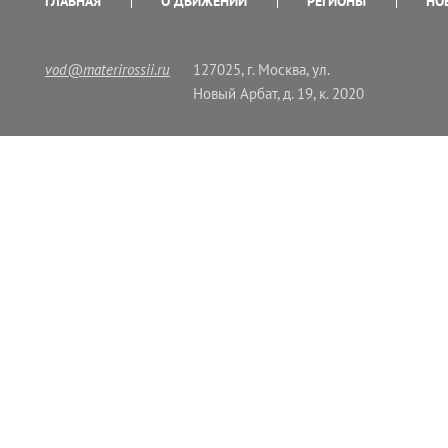
ГЛАВНАЯ
О ДВИЖЕНИИ
РЕГИОНЫ
НО
vod@materirossii.ru
127025, г. Москва, ул.
Новый Арбат, д. 19, к. 2020