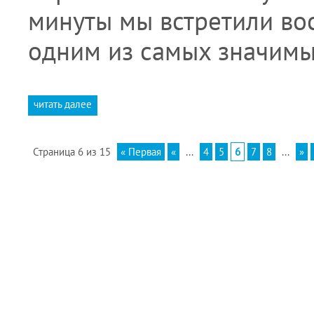
минуты мы встретили вос
одним из самых значим
читать далее
Страница 6 из 15
« Первая
«
...
4
5
6
7
8
...
»