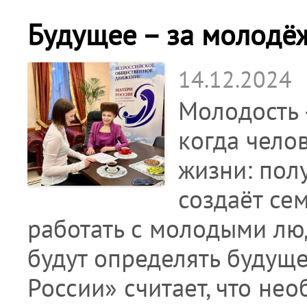
Будущее – за молодё
14.12.2024
Молодость 
когда чело
жизни: пол
создаёт се
работать с молодыми лю
будут определять будущ
России» считает, что не