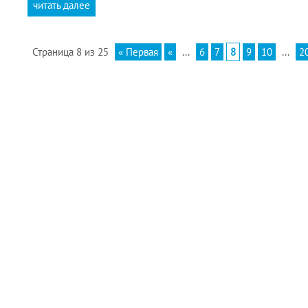
читать далее
Страница 8 из 25
« Первая
«
...
6
7
8
9
10
...
2