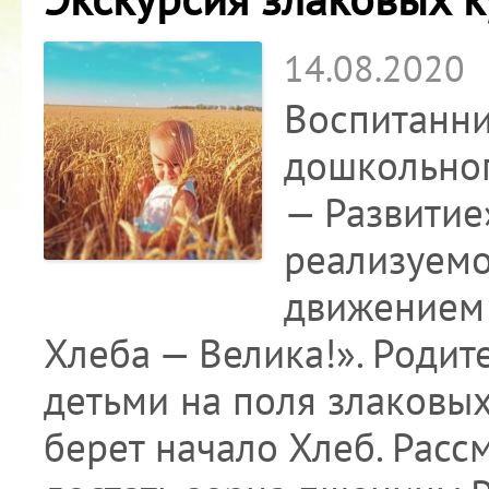
14.08.2020
Воспитанни
дошкольног
— Развитие
реализуем
движением 
Хлеба — Велика!». Родит
детьми на поля злаковых 
берет начало Хлеб. Расс