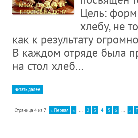
Цель: форм
хлебу, не т
как к результату огромн
В каждом отряде была пр
на стол хлеб…
читать далее
Страница 4 из 7
« Первая
«
...
2
3
4
5
6
...
»
П