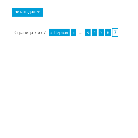
читать далее
Страница 7 из 7
« Первая
«
...
3
4
5
6
7