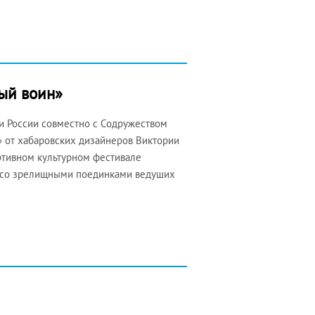
ый воин»
и России совместно с Содружеством
» от хабаровских дизайнеров Виктории
ртивном культурном фестивале
а, со зрелищными поединками ведуших