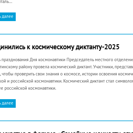
италь…
ь далее
динились к космическому диктанту-2025
ь празднования Дня космонавтики Председатель местного отделени
тинскому району провела космический диктант. Участники, предста
, чтобы проверить свои знания о космосе, истории освоения косми
кой и российской космонавтики. Космический диктант стал символо
е российской космонавтики.
ь далее