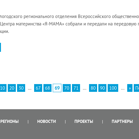
огодского регионального отделения Всероссийского общественно
 Центра материнства «Я-МАМА» собрали и передали на передовую 
ции.
10
20
30
...
67
68
69
70
71
...
80
90
100
...
»
П
РЕГИОНЫ
НОВОСТИ
ПРОЕКТЫ
ПАРТНЕРЫ