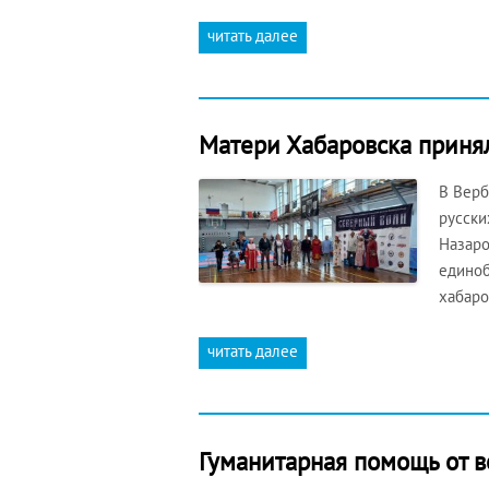
читать далее
Матери Хабаровска приня
В Верб
русски
Назаро
единоб
хабаро
читать далее
Гуманитарная помощь от в