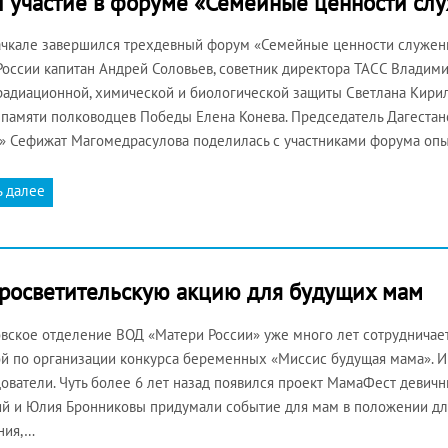
и участие в форуме «Семейные ценности сл
чкале завершился трехдевный форум «Семейные ценности служени
России капитан Андрей Соловьев, советник директора ТАСС Владим
радиационной, химической и биологической защиты Светлана Кирил
памяти полководцев Победы Елена Конева. Председатель Дагеста
» Сефижат Магомедрасулова поделилась с участниками форума оп
ь далее
росветительскую акцию для будущих мам
вское отделение ВОД «Матери России» уже много лет сотрудничае
й по организации конкурса беременных «Миссис будущая мама». И 
ователи. Чуть более 6 лет назад появился проект МамаФест девич
й и Юлия Бронниковы придумали событие для мам в положении дл
ния,…