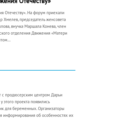
ужения Отечеству»
я Отечеству». На форум приехали
ир Хмелев, председатель женсовета
лова, внучка Маршала Конева, член
нского отделения Движения «Матери
ытом…
т с продюсерским центром Дарьи
у этого проекта появились
ник для беременных. Организаторы
я информирования об особенностях их