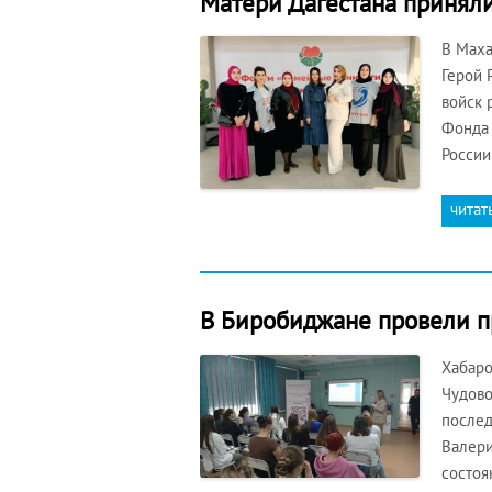
Матери Дагестана принял
В Маха
Герой 
войск 
Фонда 
России
читат
В Биробиджане провели п
Хабаро
Чудово
послед
Валери
состоя