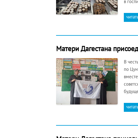
в госп
читат
Матери Дагестана присое
В чест
по Цун
вместе
советс
будуще
читат