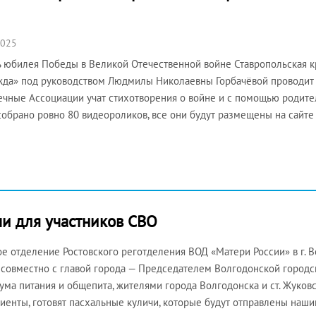
2025
ь юбилея Победы в Великой Отечественной войне Ставропольская 
да» под руководством Людмилы Николаевны Горбачёвой проводит а
чные Ассоциации учат стихотворения о войне и с помощью родител
собрано ровно 80 видеороликов, все они будут размещены на сайте
чи для участников СВО
е отделение Ростовского реготделения ВОД «Матери России» в г. В
 совместно с главой города — Председателем Волгодонской городс
ума питания и общепита, жителями города Волгодонска и ст. Жуко
иенты, готовят пасхальные куличи, которые будут отправлены наши