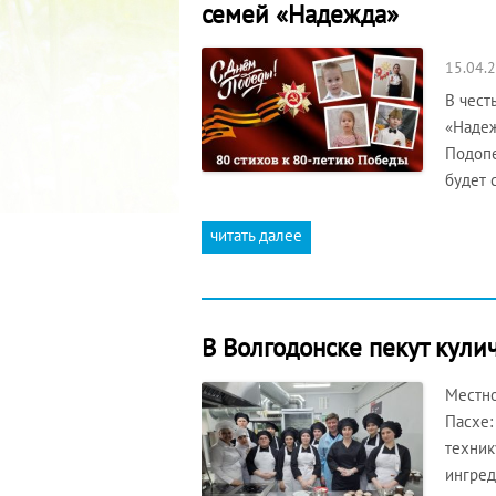
семей «Надежда»
15.04.
В чест
«Надеж
Подопе
будет 
читать далее
В Волгодонске пекут кули
Местно
Пасхе:
техник
ингред