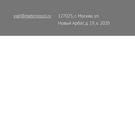
vod@materirossii.ru
127025, г. Москва, ул.
Новый Арбат, д. 19, к. 2020