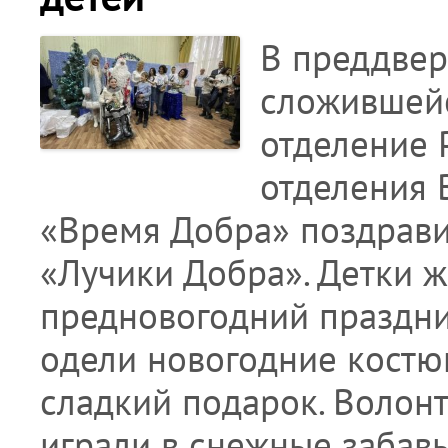
В преддвер
сложившейс
отделение 
отделения 
«Время Добра» поздрави
«Лучики Добра». Детки 
предновогодний праздник
одели новогодние костю
сладкий подарок. Волон
играли в снежные забав