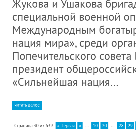
Жукова и Ушакова брига
специальной военной оп
Международным богаты
нация мира», среди орг
Попечительского совета 
президент общероссийс
«Сильнейшая нация…
читать далее
Страница 30 из 639
« Первая
«
...
10
20
...
28
29