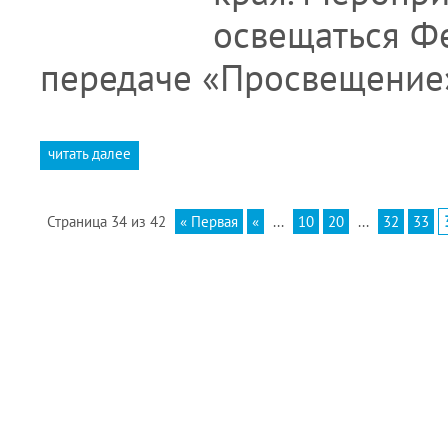
освещаться Ф
передаче «Просвещение
читать далее
Страница 34 из 42
« Первая
«
...
10
20
...
32
33