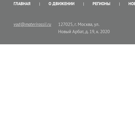
ГЛАВНАЯ
О ДВИЖЕНИИ
РЕГИОНЫ
НО
vod@materirossii.ru
127025, г. Москва, ул.
Новый Арбат, д. 19, к. 2020