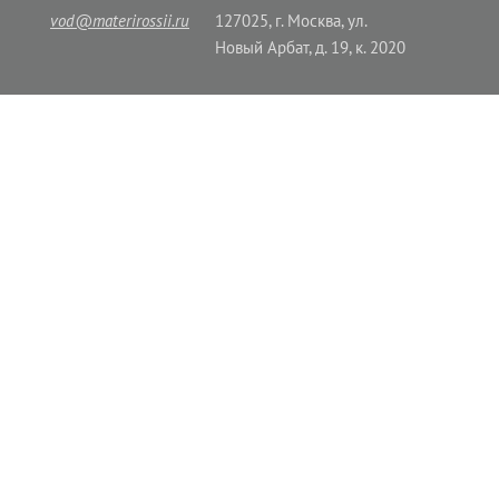
vod@materirossii.ru
127025, г. Москва, ул.
Новый Арбат, д. 19, к. 2020