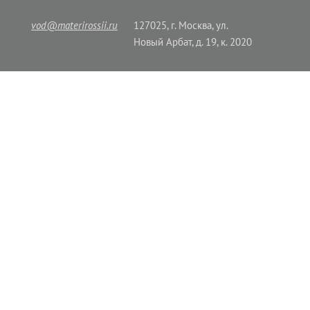
vod@materirossii.ru
127025, г. Москва, ул.
Новый Арбат, д. 19, к. 2020