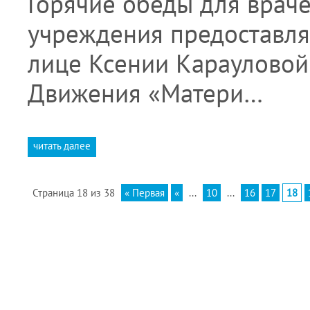
Горячие обеды для врач
учреждения предоставля
лице Ксении Карауловой
Движения «Матери…
читать далее
Страница 18 из 38
« Первая
«
...
10
...
16
17
18