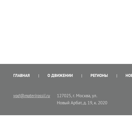
ГЛАВНАЯ
О ДВИЖЕНИИ
РЕГИОНЫ
НО
vod@materirossii.ru
127025, г. Москва, ул.
Новый Арбат, д. 19, к. 2020