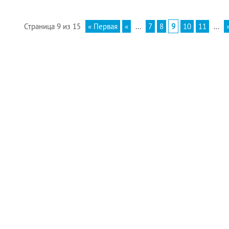
Страница 9 из 15
« Первая
«
...
7
8
9
10
11
...