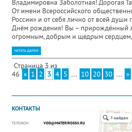
Владимировна Заболотная! Дорогая Т
От имени Всероссийского общественн
России» и от себя лично от всей души
Днём рождения! Вы – прирождённый л
огромным, добрым и щедрым сердцем,
читать далее
Страница 3 из
46
«
1
2
3
4
5
...
10
20
30
...
»
КОНТАКТЫ
ТЕЛЕФОН:
VOD@MATERIROSSII.RU