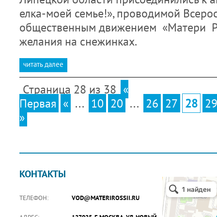
елка-моей семье!», проводимой Всеро
общественным движением «Матери Ро
желания на снежинках.
читать далее
Страница 28 из 38
«
Первая
«
...
10
20
...
26
27
28
2
»
КОНТАКТЫ
ТЕЛЕФОН:
VOD@MATERIROSSII.RU