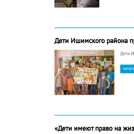
Дети Ишимского района п
Дети И
читат
«Дети имеют право на жиз