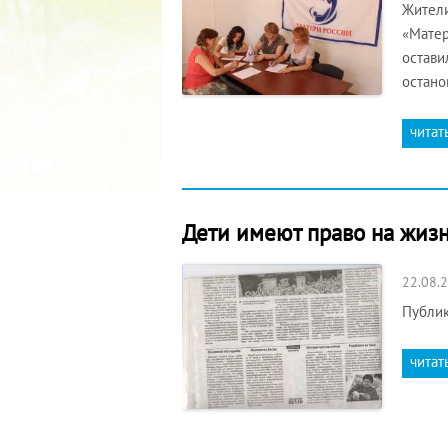
Жители
«Матер
остави
остано
читат
Дети имеют право на жизн
22.08.
Публик
читат