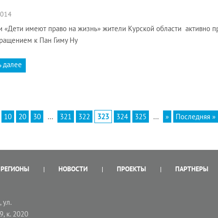
2014
и «Дети имеют право на жизнь» жители Курской области активно п
ращением к Пан Гиму Ну
ь далее
10
20
30
...
321
322
323
324
325
...
»
Последняя »
РЕГИОНЫ
НОВОСТИ
ПРОЕКТЫ
ПАРТНЕРЫ
 ул.
9, к. 2020