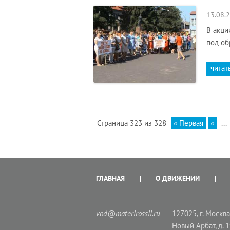
13.08.
В акци
под об
читат
Страница 323 из 328
« Первая
«
...
ГЛАВНАЯ
О ДВИЖЕНИИ
vod@materirossii.ru
127025, г. Москва,
Новый Арбат, д. 1