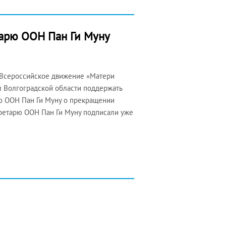
тарю ООН Пан Ги Муну
 Всероссийское движение «Матери
м Волгоградской области поддержать
ю ООН Пан Ги Муну о прекращении
ретарю ООН Пан Ги Муну подписали уже