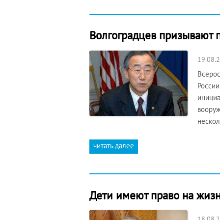
Волгоградцев призывают 
19.08.
Всерос
России
инициа
вооруж
неско
читать далее
Дети имеют право на жизн
18.08.