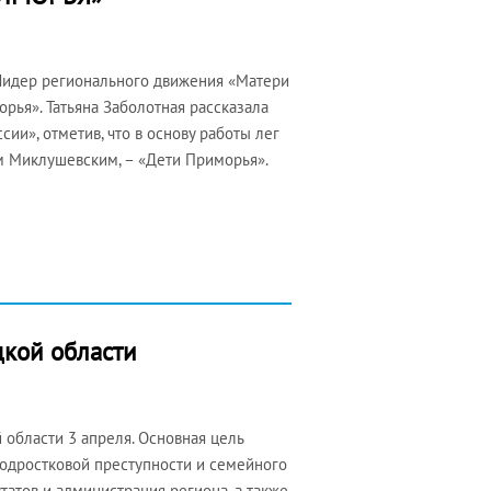
 Лидер регионального движения «Матери
рья». Татьяна Заболотная рассказала
ии», отметив, что в основу работы лег
 Миклушевским, – «Дети Приморья».
цкой области
 области 3 апреля. Основная цель
подростковой преступности и семейного
атов и администрация региона, а также