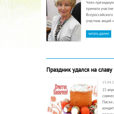
Член президиум
приняла участие
Всероссийского 
участник акций 
читать далее
Праздник удался на славу
15.04.
15 апр
совмес
Пасхи 
кондит