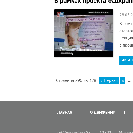
В рамках проекта «Сохран
28.03.
В рамк
старто
лекция
в прош
читат
Страница 296 из 328
« Первая
«
...
ГЛАВНАЯ
О ДВИЖЕНИИ
vod@materirossii.ru
127025, г. Москва,