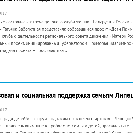
2017
ке состоялась встреча делового клуба женщин Беларуси и России.
» Татьяна Заболотная представила собравшимся проект «Дети Примо
 клуба о деятельности регионального совета движения «Матери Росс
ьный проект, инициированный Губернатором Приморья Владимиром
я задача проекта – профилактика…
вовая и социальная поддержка семьям Липе
2017
е ради детей!» — форум под таким названием стартовал в Липецкой
 – привлечь внимание к проблемам семьи и детей, профилактике 
ополучия. Организаторами форума выступили областной Совет депут