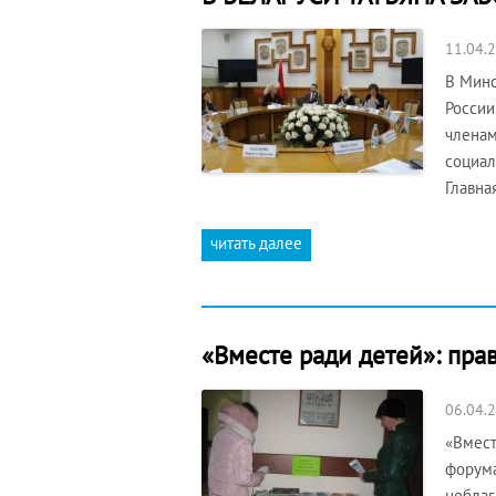
11.04.
В Минс
России
членам
социал
Главна
читать далее
«Вместе ради детей»: пра
06.04.
«Вмест
форума
неблаг