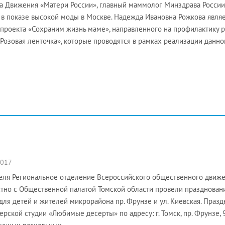
а Движения «Матери России», главный маммолог Минздрава России
 в показе высокой моды в Москве. Надежда Ивановна Рожкова явля
проекта «Сохраним жизнь маме», направленного на профилактику 
«Розовая ленточка», которые проводятся в рамках реализации данно
2017
еля Региональное отделение Всероссийского общественного движе
тно с Общественной палатой Томской области провели праздновани
для детей и жителей микрорайона пр. Фрунзе и ул. Киевская. Праз
ерской студии «Любимые десерты» по адресу: г. Томск, пр. Фрунзе, 