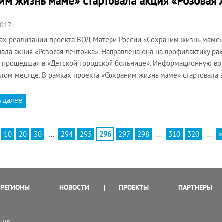
им жизнь маме» стартовала акция «Розовая 
2017
ах реализации проекта ВОД Матери России «Сохраним жизнь маме
вала акция «Розовая ленточка». Направлена она на профилактику ра
 прошедшая в «Детской городской больнице». Информационную вой
лом месяце. В рамках проекта «Сохраним жизнь маме» стартовала 
ь далее
10
20
30
...
294
295
296
297
298
...
310
320
...
»
РЕГИОНЫ
НОВОСТИ
ПРОЕКТЫ
ПАРТНЕРЫ
 ул.