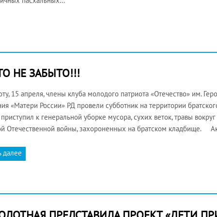
ничных пасхальных…
О НЕ ЗАБЫТО!!!
оту, 15 апреля, члены клуба молодого патриота «Отечество» им. Гер
ия «Матери России» РД провели субботник на территории братского
 приступил к генеральной уборке мусора, сухих веток, травы вокру
й Отечественной войны, захороненных на братском кладбище. А
ь далее
БОЛОТНАЯ ПРЕДСТАВИЛА ПРОЕКТ «ДЕТИ П