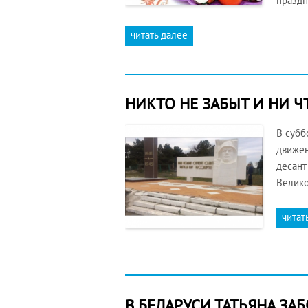
празд
читать далее
НИКТО НЕ ЗАБЫТ И НИ ЧТ
В субб
движен
десант
Велико
читат
В БЕЛАРУСИ ТАТЬЯНА ЗА