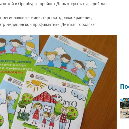
ы детей в Оренбурге пройдет День открытых дверей для
т региональные министерство здравоохранения,
нтр медицинской профилактики, Детская городская
Н ГОДОМ
И
02.0
По