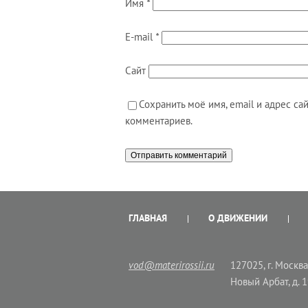
Имя
*
E-mail
*
Сайт
Сохранить моё имя, email и адрес с
комментариев.
ГЛАВНАЯ
О ДВИЖЕНИИ
vod@materirossii.ru
127025, г. Москва,
Новый Арбат, д. 1