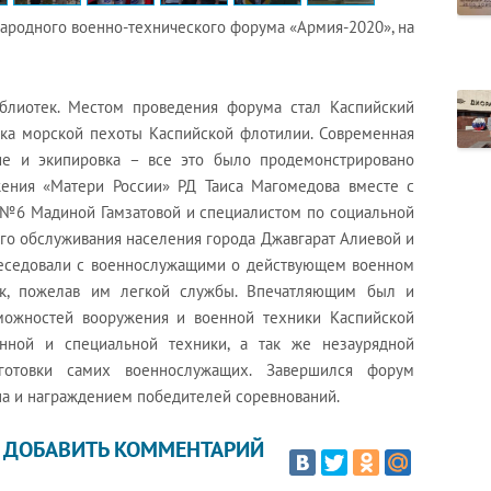
народного военно-технического форума «Армия-2020», на
блиотек. Местом проведения форума стал Каспийский
ка морской пехоты Каспийской флотилии. Современная
ие и экипировка – все это было продемонстрировано
жения «Матери России» РД Таиса Магомедова вместе с
№6 Мадиной Гамзатовой и специалистом по социальной
го обслуживания населения города Джавгарат Алиевой и
беседовали с военнослужащими о действующем военном
к, пожелав им легкой службы. Впечатляющим был и
можностей вооружения и военной техники Каспийской
енной и специальной техники, а так же незаурядной
готовки самих военнослужащих. Завершился форум
на и награждением победителей соревнований.
ДОБАВИТЬ КОММЕНТАРИЙ