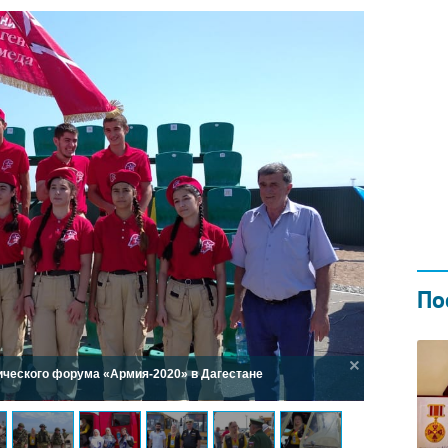
Н ГОДОМ
И
02.0
По
ческого форума «Армия-2020» в Дагестане