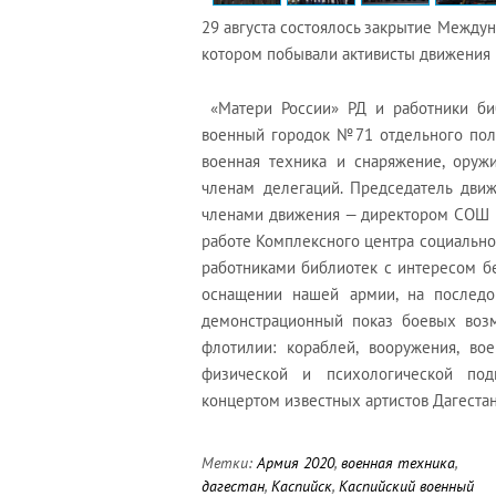
29 августа состоялось закрытие Между
котором побывали активисты движения
«Матери России» РД и работники би
военный городок №71 отдельного пол
военная техника и снаряжение, оруж
членам делегаций. Председатель дви
членами движения — директором СОШ 
работе Комплексного центра социально
работниками библиотек с интересом 
оснащении нашей армии, на последо
демонстрационный показ боевых воз
флотилии: кораблей, вооружения, во
физической и психологической под
концертом известных артистов Дагеста
Метки:
Армия 2020
,
военная техника
,
дагестан
,
Каспийск
,
Каспийский военный