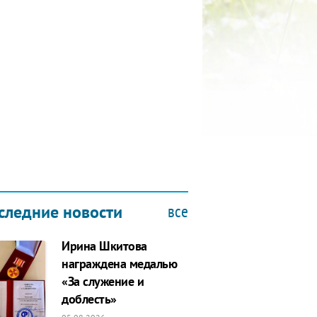
КУБОК ДРУЖБЫ
9.2019
все
следние новости
Ирина Шкитова
награждена медалью
«За служение и
доблесть»