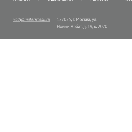
vod@materirossii.ru
127025, г. Москва, ул.
Новый Арбат, д. 19, к. 2020