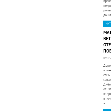
прав
покро
рома
дошл
чит
МА
ВЕ
ОТ
ПО
09.05
Доро
войны
самы
свящ
Днём
от ма
вперё
в поч
–…