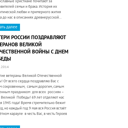
ославные христиане почитают за
вителей семьи и брака. История их
нтической любви и примерного жития
а до нас в описаниях древнерусской…
ать далее
ТЕРИ РОССИИ ПОЗДРАВЛЯЮТ
ТЕРАНОВ ВЕЛИКОЙ
ЕЧЕСТВЕННОЙ ВОЙНЫ С ДНЕМ
БЕДЫ
.2014
гие ветераны Великой Отечественной
! От всего сердца поздравляю Вас с
м сокровенным, самым дорогим, самым
енным праздником для всех россиян –
 Великой Победы! 69 лет отделяют нас
я 1945 года! Время стремительно бежит
д, но каждый год 9 мая вся Россия встаёт
ётном карауле в честь Вас, в честь Героев