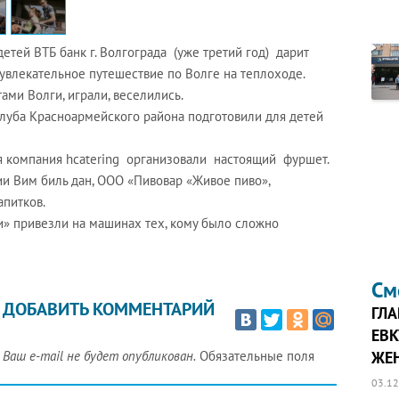
тей ВТБ банк г. Волгограда (уже третий год) дарит
влекательное путешествие по Волге на теплоходе.
ами Волги, играли, веселились.
луба Красноармейского района подготовили для детей
я компания hcatering организовали настоящий фуршет.
ии Вим биль дан, ООО «Пивовар «Живое пиво»,
апитков.
» привезли на машинах тех, кому было сложно
См
ДОБАВИТЬ КОММЕНТАРИЙ
ГЛА
ЕВК
Ваш e-mail не будет опубликован.
Обязательные поля
ЖЕ
03.12