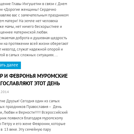
щение Главы Ингушетии в связи с Днем
ри «Дорогие женщины! Сердечно
равляю вас с замечательным праздником
ем матери! На земле нет человека
же мамы, нет ничего бескорыстнее и
оценнее материнской любви.
сякаемая доброта и душевная щедрость
ри на протяжении всей жизни оберегают
т невзгод, служат надежной опорой и
той в самых сложных ситуациях.…
ать далее
Р И ФЕВРОНЬЯ МУРОМСКИЕ
ГОСЛАВЛЯЮТ ЭТОТ ДЕНЬ
.2014
гие Друзья! Сегодня один из самых
лых праздников Православия – День
, Любви и Верности!!!!! Всероссийский
дник появился благодаря муромскому
ю Петру и его жене Февронии, которые
в 13 веке. Эту семейную пару