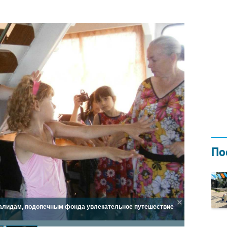
Н ГОДОМ
И
02.0
По
нвалидам, подопечным фонда увлекательное путешествие