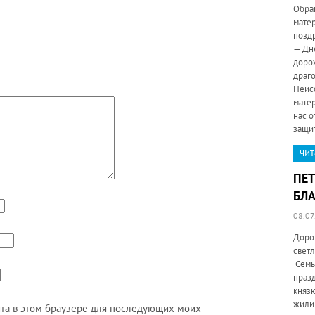
Обра
мате
позд
— Дн
доро
драг
Неис
мате
нас о
защи
чит
ПЕТ
БЛА
08.07
Доро
свет
Семьи
праз
княз
жили 
айта в этом браузере для последующих моих