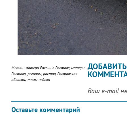
ДОБАВИТЬ
Метки:
матери России в Ростове
,
матери
КОММЕНТ
Ростова
,
регионы
,
ростов
,
Ростовская
область
,
темы недели
Ваш e-mail н
Оставьте комментарий