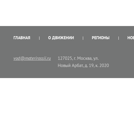
ГЛАВНАЯ
О ДВИЖЕНИИ
РЕГИОНЫ
НО
vod@materirossii.ru
127025, г. Москва, ул.
Новый Арбат, д. 19, к. 2020