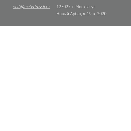
vod@materirossii.ru
127025, г. Москва, ул.
Новый Арбат, д. 19, к. 2020