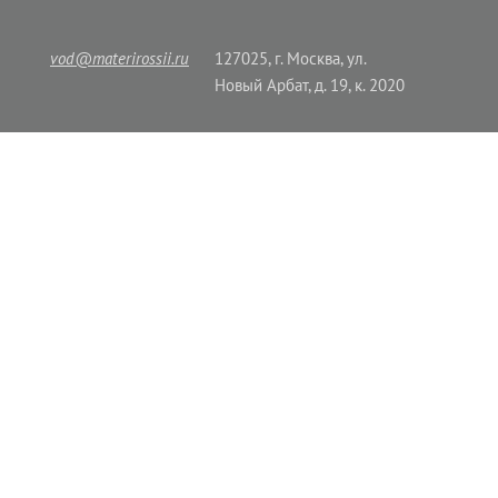
vod@materirossii.ru
127025, г. Москва, ул.
Новый Арбат, д. 19, к. 2020