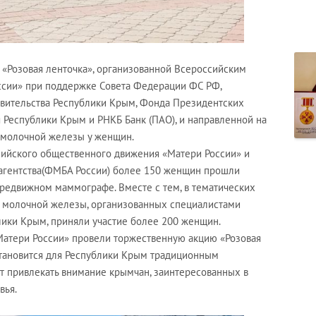
«Розовая ленточка», организованной Всероссийским
сии» при поддержке Совета Федерации ФС РФ,
вительства Республики Крым, Фонда Президентских
 Республики Крым и РНКБ Банк (ПАО), и направленной на
 молочной железы у женщин.
сийского общественного движения «Матери России» и
агентства(ФМБА России) более 150 женщин прошли
едвижном маммографе. Вместе с тем, в тематических
а молочной железы, организованных специалистами
ики Крым, приняли участие более 200 женщин.
«Матери России» провели торжественную акцию «Розовая
 становится для Республики Крым традиционным
 привлекать внимание крымчан, заинтересованных в
вья.