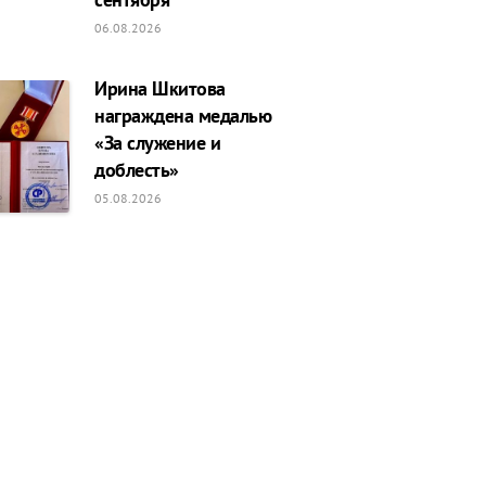
06.08.2026
Ирина Шкитова
награждена медалью
«За служение и
доблесть»
05.08.2026