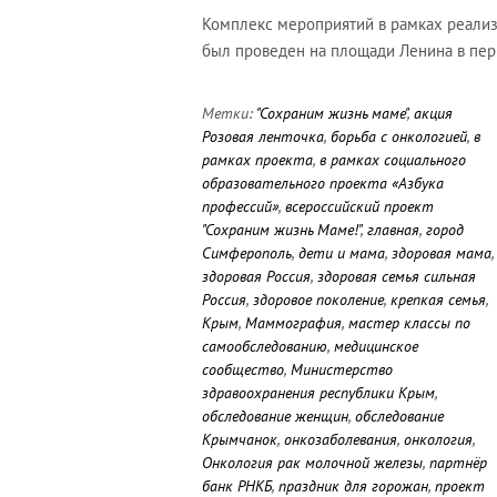
Комплекс мероприятий в рамках реали
был проведен на площади Ленина в пери
Метки:
"Сохраним жизнь маме"
,
акция
Розовая ленточка
,
борьба с онкологией
,
в
рамках проекта
,
в рамках социального
образовательного проекта «Азбука
профессий»
,
всероссийский проект
"Сохраним жизнь Маме!"
,
главная
,
город
Симферополь
,
дети и мама
,
здоровая мама
,
здоровая Россия
,
здоровая семья сильная
Россия
,
здоровое поколение
,
крепкая семья
,
Крым
,
Маммография
,
мастер классы по
самообследованию
,
медицинское
сообщество
,
Министерство
здравоохранения республики Крым
,
обследование женщин
,
обследование
Крымчанок
,
онкозаболевания
,
онкология
,
Онкология рак молочной железы
,
партнёр
банк РНКБ
,
праздник для горожан
,
проект