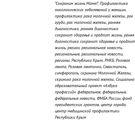
"Сохраним жизнь Маме!"
,
Профилактика
онкологических заболеваний у женщин
,
профилактика рака молочной железы
,
рак
груди
,
рак молочной железы
,
ранняя
диагностика
,
ранняя диагностика
сохранит здоровье и продлит жизнь
,
раняя
диагностика сохранит здоровье и продлит
жизнь
,
регион
,
региональная новость
,
региональные
,
региональные новости
,
регионы
,
Республика Крым
,
РНКБ
,
Розовая
лента
,
Розовая ленточка
,
Севастополь
,
симферополь
,
скрининг Молочной Железы
,
скрининг рака молочной железы
,
Социально
образовательный проект «Азбука
профессий»
,
федеральная
,
федеральные
,
федеральные новости
,
ФМБА России
,
фонд
президентских грантов
,
центр города
,
центр медицинской профилактики
Республики Крым