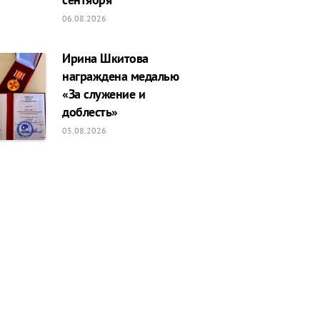
06.08.2026
Ирина Шкитова
награждена медалью
«За служение и
доблесть»
05.08.2026