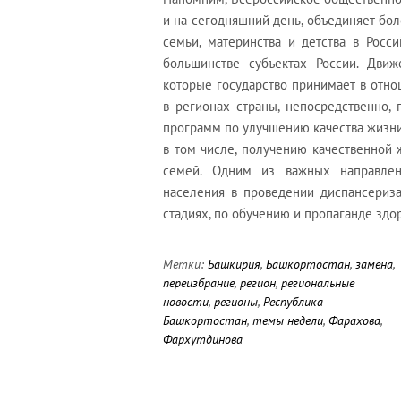
и на сегодняшний день, объединяет бо
семьи, материнства и детства в Росс
большинстве субъектах России. Движ
которые государство принимает в отн
в регионах страны, непосредственно,
программ по улучшению качества жизн
в том числе, получению качественной
семей. Одним из важных направлен
населения в проведении диспансериз
стадиях, по обучению и пропаганде здо
Метки:
Башкирия
,
Башкортостан
,
замена
,
переизбрание
,
регион
,
региональные
новости
,
регионы
,
Республика
Башкортостан
,
темы недели
,
Фарахова
,
Фархутдинова