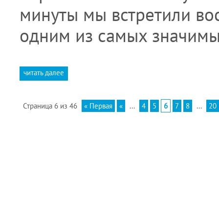
минуты мы встретили вос
одним из самых значим
читать далее
Страница 6 из 46
« Первая
«
...
4
5
6
7
8
...
20