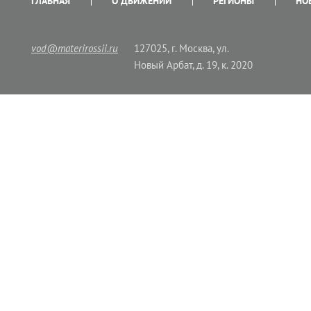
ГЛАВНАЯ
О ДВИЖЕНИИ
РЕГИОНЫ
НО
vod@materirossii.ru
127025, г. Москва, ул.
Новый Арбат, д. 19, к. 2020