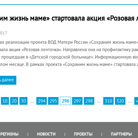
им жизнь маме» стартовала акция «Розовая 
2017
ах реализации проекта ВОД Матери России «Сохраним жизнь маме
вала акция «Розовая ленточка». Направлена она на профилактику ра
 прошедшая в «Детской городской больнице». Информационную вой
лом месяце. В рамках проекта «Сохраним жизнь маме» стартовала 
ь далее
10
20
30
...
294
295
296
297
298
...
310
320
...
»
РЕГИОНЫ
НОВОСТИ
ПРОЕКТЫ
ПАРТНЕРЫ