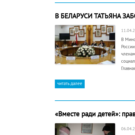
В БЕЛАРУСИ ТАТЬЯНА ЗА
11.04.
В Минс
России
членам
социал
Главна
читать далее
«Вместе ради детей»: пра
06.04.