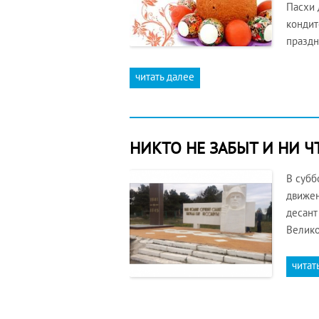
Пасхи 
кондит
празд
читать далее
НИКТО НЕ ЗАБЫТ И НИ ЧТ
В субб
движен
десант
Велико
читат