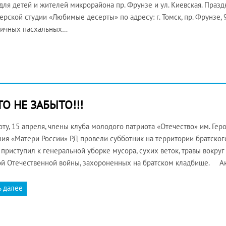
для детей и жителей микрорайона пр. Фрунзе и ул. Киевская. Праз
ерской студии «Любимые десерты» по адресу: г. Томск, пр. Фрунзе, 
ничных пасхальных…
О НЕ ЗАБЫТО!!!
оту, 15 апреля, члены клуба молодого патриота «Отечество» им. Гер
ия «Матери России» РД провели субботник на территории братского
 приступил к генеральной уборке мусора, сухих веток, травы вокру
й Отечественной войны, захороненных на братском кладбище. А
ь далее