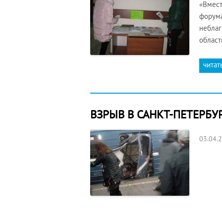
«Вмест
форума
неблаг
област
читат
ВЗРЫВ В САНКТ-ПЕТЕРБУ
03.04.