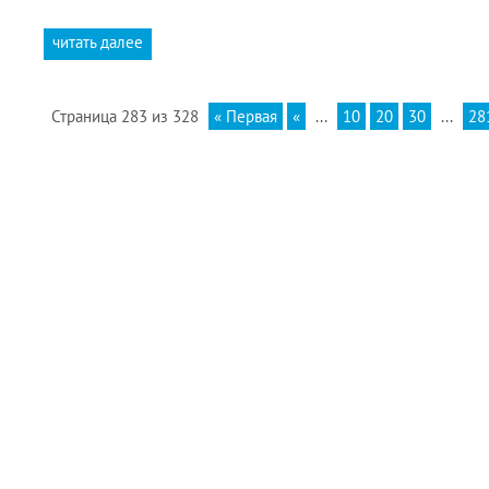
читать далее
Страница 283 из 328
« Первая
«
...
10
20
30
...
28