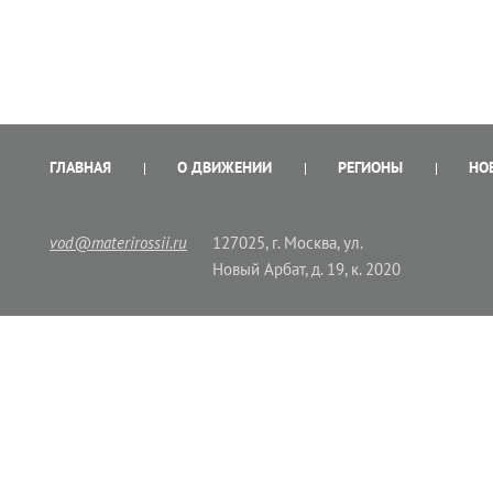
ГЛАВНАЯ
О ДВИЖЕНИИ
РЕГИОНЫ
НО
vod@materirossii.ru
127025, г. Москва, ул.
Новый Арбат, д. 19, к. 2020