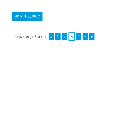
читать далее
Страница 3 из 5
«
1
2
3
4
5
»