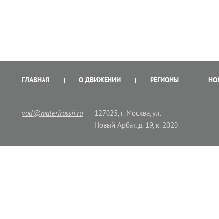
ГЛАВНАЯ
О ДВИЖЕНИИ
РЕГИОНЫ
НО
vod@materirossii.ru
127025, г. Москва, ул.
Новый Арбат, д. 19, к. 2020