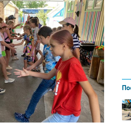
Н ГОДОМ
И
02.0
По