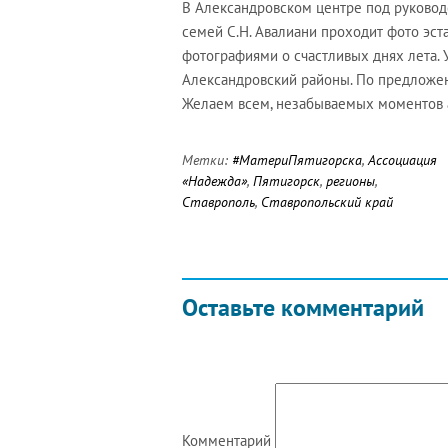
В Александровском центре под руково
семей С.Н. Авалиани проходит фото эст
фотографиями о счастливых днях лета. 
Александровский районы. По предложени
Желаем всем, незабываемых моментов а
Метки:
#МатериПятигорска
,
Ассоциация
«Надежда»
,
Пятигорск
,
регионы
,
Ставрополь
,
Ставропольский край
Оставьте комментарий
Комментарий