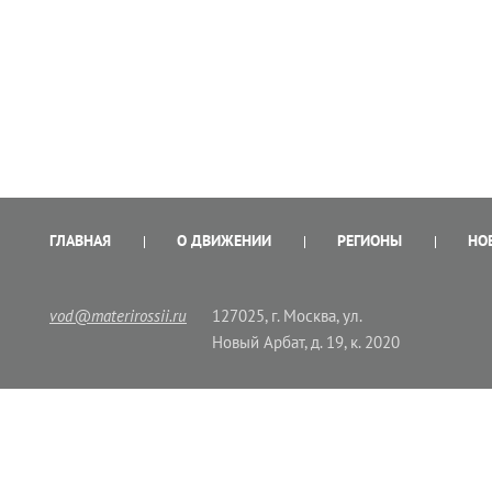
ГЛАВНАЯ
О ДВИЖЕНИИ
РЕГИОНЫ
НО
vod@materirossii.ru
127025, г. Москва, ул.
Новый Арбат, д. 19, к. 2020