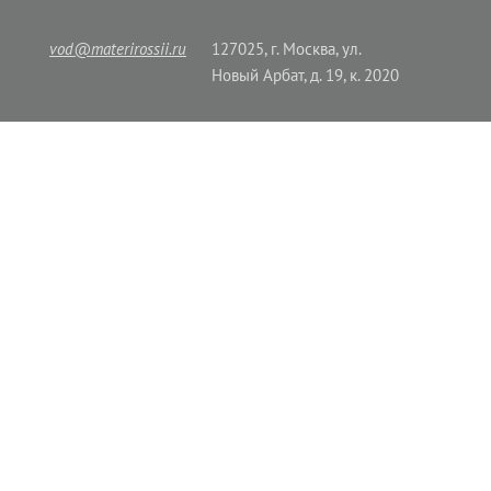
vod@materirossii.ru
127025, г. Москва, ул.
Новый Арбат, д. 19, к. 2020