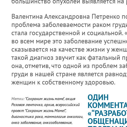
большинство опухолей выявляется на 
Валентина Александровна Петренко по
проблема заболеваемости раком груди
стала государственной и социальной. «
во всем мире это заболевание успешно
сказывается на качестве жизни у женщин
такой диагноз звучит как фатальный п
она, отметив, что одной из проблем з
груди в нашей стране является равн
женщин к собственному здоровью.
ОДИН
Метки:
"Сохраним жизнь маме"
,
акция
КОММЕНТА
Розовая ленточка
,
архив
,
всероссийский
проект "Сохраним жизнь Маме!"
,
«“РАЗРАБО
диагностика рака
,
маммология онкологи
,
ОБЩЕНАЦ
онко заболевание
,
онкозаболевания
,