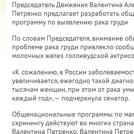
Председатель Движения Валентина А
Петренко предлагает разработать об
программу по выявлению рака груди
По словам Председателя, внимание об
2022 ГОД ПРОВОЗГЛАШЕН ГОДОМ
проблеме рака груди привлекло сооб
МАТЕРИ В ЯКУТИИ
молочных желез голливудской актрис
19.12.2021
«К сожалению, в России заболеваемос
увеличивается, ежегодно такой диагно
тысячам женщин, при этом от рака ум
каждый год», — подчеркнула сенатор.
Общенациональные программы по ма
скринингу действуют во многих стран
Валентина Петренко. Валентина Петрен