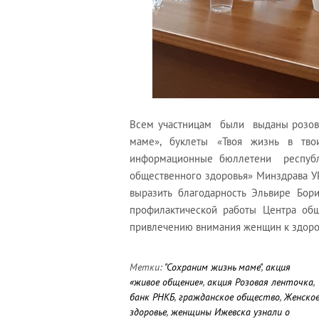
Всем участницам были выданы розовы
маме», буклеты «Твоя жизнь в твои
информационные бюллетени республи
общественного здоровья» Минздрава УР
выразить благодарность Эльвире Бор
профилактической работы Центра общ
привлечению внимания женщин к здоров
Метки:
"Сохраним жизнь маме"
,
акция
«живое общение»
,
акция Розовая ленточка
,
банк РНКБ
,
гражданское общество
,
Женско
здоровье
,
женщины Ижевска узнали о