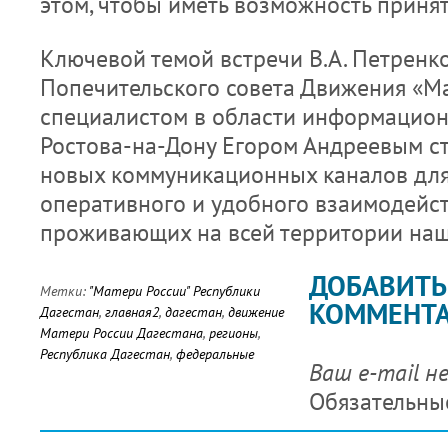
этом, чтобы иметь возможность принять
Ключевой темой встречи В.А. Петренк
Попечительского совета Движения «Ма
специалистом в области информационн
Ростова-на-Дону Егором Андреевым ст
новых коммуникационных каналов для
оперативного и удобного взаимодейст
проживающих на всей территории наш
ДОБАВИТЬ
Метки:
"Матери России" Республики
КОММЕНТ
Дагестан
,
главная2
,
дагестан
,
движение
Матери России Дагестана
,
регионы
,
Республика Дагестан
,
федеральные
Ваш e-mail н
Обязательны