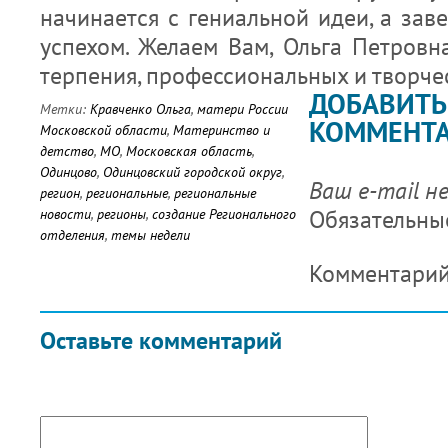
начинается с гениальной идеи, а за
успехом. Желаем Вам, Ольга Петровн
терпения, профессиональных и творче
ДОБАВИТЬ
Метки:
Кравченко Ольга
,
матери России
КОММЕНТ
Московской области
,
Материнство и
детство
,
МО
,
Московская область
,
Одинцово
,
Одинцовский городской округ
,
Ваш e-mail н
регион
,
региональные
,
региональные
Обязательны
новости
,
регионы
,
создание Регионального
отделения
,
темы недели
Комментари
Оставьте комментарий