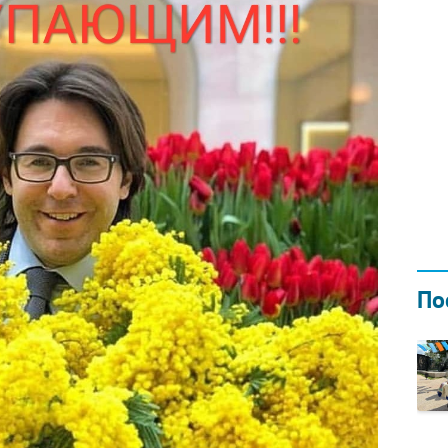
Н ГОДОМ
И
02.0
По