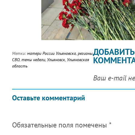
ДОБАВИТЬ
Метки:
матери России Ульяновска
,
регионы
,
КОММЕНТ
СВО
,
темы недели
,
Ульяновск
,
Ульяновская
область
Ваш e-mail н
Оставьте комментарий
Обязательные поля помечены
*