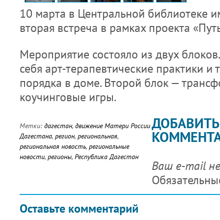
10 марта в Центральной библиотеке и
вторая встреча в рамках проекта «Путь
Мероприятие состояло из двух блоков
себя арт-терапевтические практики и 
порядка в доме. Второй блок — тран
коучинговые игры.
ДОБАВИТЬ
Метки:
дагестан
,
движение Матери России
КОММЕНТ
Дагестана
,
регион
,
региональная
,
региональная новость
,
региональные
новости
,
регионы
,
Республика Дагестан
Ваш e-mail н
Обязательны
Оставьте комментарий