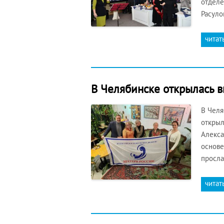
отделе
Расуло
читат
В Челябинске открылась в
В Челя
открыл
Алекса
основе
просла
читат