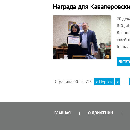
Награда для Кавалеровск
20 дек
ВОД «М
Всерос
швейно
Геннад
читат
Страница 90 из 328
« Первая
«
...
ГЛАВНАЯ
О ДВИЖЕНИИ