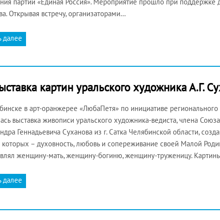
ния партии «Единая Россия». Мероприятие прошло при поддержке д
ва. Открывая встречу, организаторами…
ь далее
ыставка картин уральского художника А.Г. С
бинске в арт-оранжерее «ЛюбаПетя» по инициативе регионального
ась выставка живописи уральского художника-ведиста, члена Союза
ндра Геннадьевича Суханова из г. Сатка Челябинской области, созд
 которых – духовность, любовь и сопереживание своей Малой Роди
влял женщину-мать, женщину-богиню, женщину-труженицу. Картин
ь далее