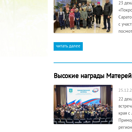
23 дек
«Покро
Сарато
с учас
посмо
читать далее
Высокие награды Матере
25.12.
22 дек
встреч
края с
Примор
регион