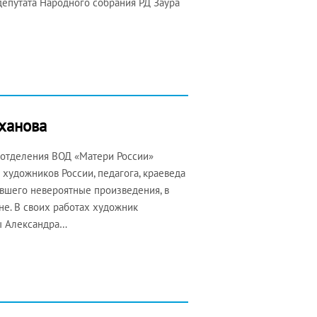
епутата Народного собрания РД Заура
уханова
 отделения ВОД «Матери России»
 художников России, педагога, краеведа
авшего невероятные произведения, в
не. В своих работах художник
ы Александра…