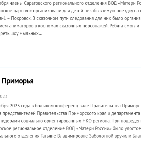
абря члены Саратовского регионального отделения ВОД «Матери Р
вское царство» организовали для детей незабываемую поездку на
в-1 – Покровск. В сказочном пути следования для них было органи
тием аниматоров в костюмах сказочных персонажей. Ребята смогли 
треть шоу мыльных…
й Приморья
2023
абря 2023 года в большом конференц-зале Правительства Приморс
а представителей Правительства Приморского края и департамент
 лидерами социально ориентированных НКО региона. При подведени
ское региональное отделение ВОД «Матери России» было удостое
ального отделения Татьяне Владимировне Заболотной вручили Бл