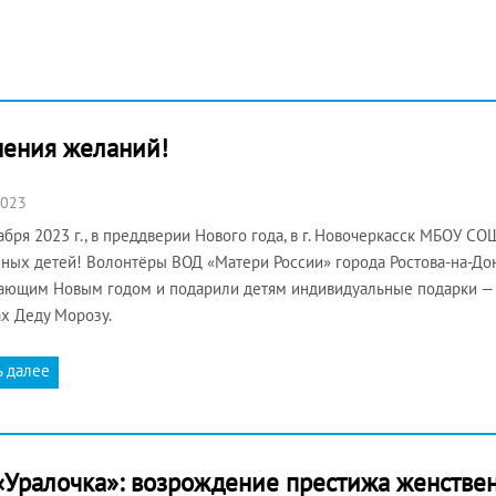
нения желаний!
2023
абря 2023 г., в преддверии Нового года, в г. Новочеркасск МБОУ С
ных детей! Волонтёры ВОД «Матери России» города Ростова-на-Дон
ающим Новым годом и подарили детям индивидуальные подарки — и
х Деду Морозу.
ь далее
«Уралочка»: возрождение престижа женстве