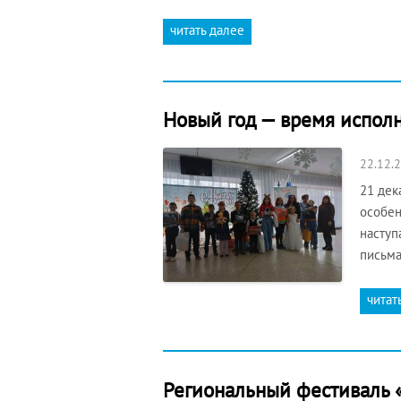
читать далее
Новый год — время испол
22.12.
21 дек
особен
наступ
письма
читат
Региональный фестиваль 