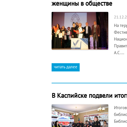
женщины в обществе
21.12.
На тер
Фестив
Национ
Правит
А.С.…
читать далее
В Каспийске подвели итог
Итогов
библио
Библио