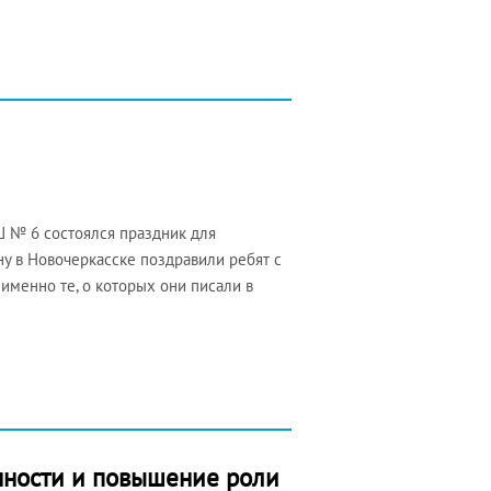
ОШ № 6 состоялся праздник для
у в Новочеркасске поздравили ребят с
менно те, о которых они писали в
нности и повышение роли