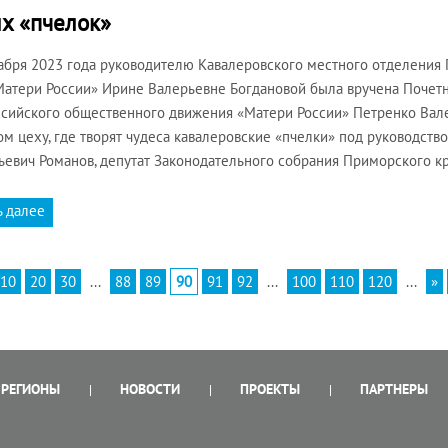
их «пчелок»
абря 2023 года руководителю Кавалеровского местного отделения
атери России» Ирине Валерьевне Богдановой была вручена Почетн
сийского общественного движения «Матери России» Петренко Вале
м цеху, где творят чудеса кавалеровские «пчелки» под руководств
ьевич Романов, депутат Законодательного собрания Приморского к
ь далее
10
20
30
...
88
89
90
91
92
...
100
110
120
...
»
РЕГИОНЫ
НОВОСТИ
ПРОЕКТЫ
ПАРТНЕРЫ