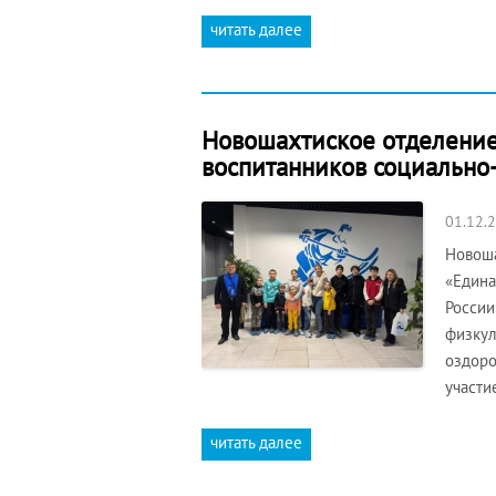
читать далее
Новошахтиское отделение
воспитанников социально
01.12.
Новоша
«Едина
России
физкул
оздоро
участи
читать далее