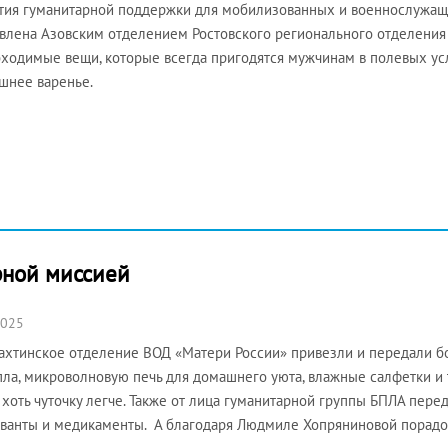
тия гуманитарной поддержки для мобилизованных и военнослужащ
авлена Азовским отделением Ростовского регионального отделения
ходимые вещи, которые всегда пригодятся мужчинам в полевых усло
ашнее варенье.
рной миссией
2025
хтинское отделение ВОД «Матери России» привезли и передали 
пла, микроволновую печь для домашнего уюта, влажные салфетки и т
 хоть чуточку легче. Также от лица гуманитарной группы БПЛА пере
ванты и медикаменты. А благодаря Людмиле Хопряниновой порад