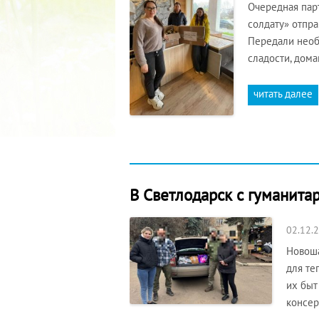
Очередная пар
солдату» отпр
Передали необ
сладости, дом
читать далее
В Светлодарск с гуманита
02.12.
Новоша
для те
их быт
консер