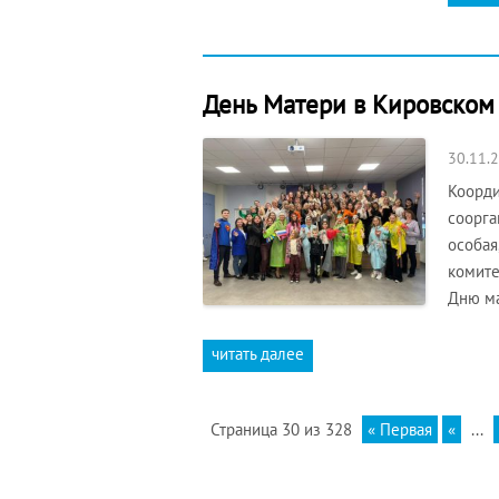
День Матери в Кировском 
30.11.
Коорди
соорга
особая
комите
Дню ма
читать далее
Страница 30 из 328
« Первая
«
...