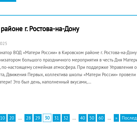
районе г. Ростова-на-Дону
2025
натор ВОД «Матери России» в Кировском районе г. Ростова-на-Дону
низатором большого праздничного мероприятия в честь Дня Матер
, по-настоящему семейная атмосфера. При поддержке Управления о
та, Движения Первых, коллектива школы «Матери России» провели
тери! Это был день, наполненный вкусами,…
10
20
...
28
29
30
31
32
...
40
50
60
...
»
Послед