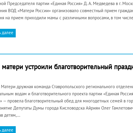
ой Председателя партии «Единая Россия» Д. А. Медведева в г. Мос
ния ВОД «Матери России» организовало совместный прием граждан
ня на прием приходили мамы с различными вопросами, в том числе
ь далее
я матери устроили благотворительный праз
 Матери дружная команда Ставропольского регионального отделен
льным водам и благотворительного проекта партии «Единая Россия
» — провела благотворительный обед для многодетных семей в го
иятие Депутаты Думы города Кисловодска Айриян Олег Гамлетович 
в детям,…
ь далее