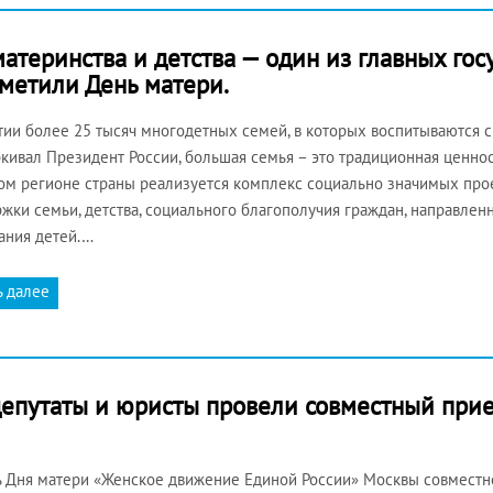
материнства и детства — один из главных го
тметили День матери.
тии более 25 тысяч многодетных семей, в которых воспитываются с
кивал Президент России, большая семья – это традиционная ценнос
ом регионе страны реализуется комплекс социально значимых про
жки семьи, детства, социального благополучия граждан, направлен
ания детей.…
ь далее
депутаты и юристы провели совместный прие
ь Дня матери «Женское движение Единой России» Москвы совместн