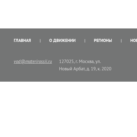
ГЛАВНАЯ
О ДВИЖЕНИИ
РЕГИОНЫ
НО
vod@materirossii.ru
127025, г. Москва, ул.
Новый Арбат, д. 19, к. 2020